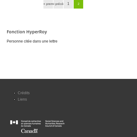
1
« premier
‹ précédent
2
Fonction HyperRoy
Personne citée dans une lettre
Crédits
Liens