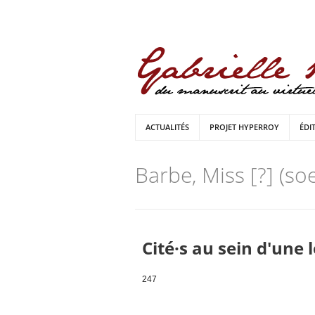
ACTUALITÉS
PROJET HYPERROY
ÉDI
Barbe, Miss [?] (s
Cité·s au sein d'une 
247