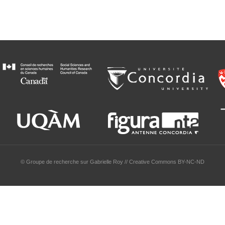
© Groupe de recherche sur Gabrielle Roy // Creative Commons BY-NC-ND