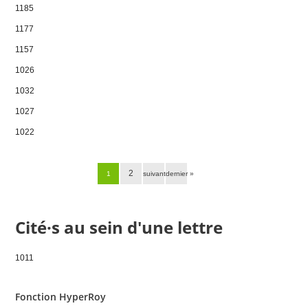
1185
1177
1157
1026
1032
1027
1022
Pages
2
1
suivant ›
dernier »
Cité·s au sein d'une lettre
1011
Fonction HyperRoy