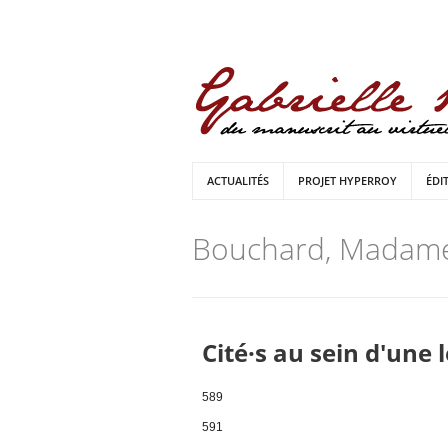
ACTUALITÉS
PROJET HYPERROY
ÉDI
Bouchard, Madam
Cité·s au sein d'une 
589
591