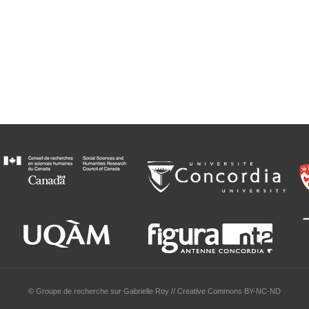
© Groupe de recherche sur Gabrielle Roy // Creative Commons BY-NC-ND