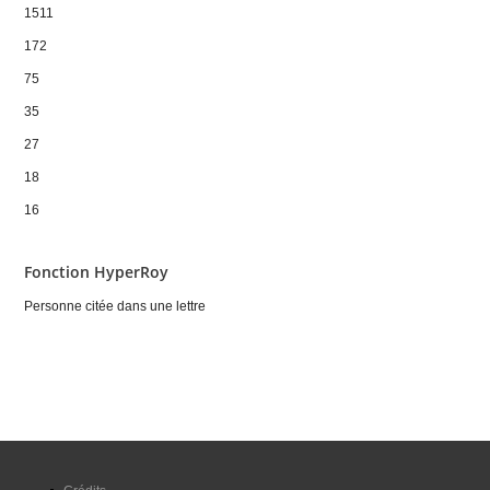
1511
172
75
35
27
18
16
Fonction HyperRoy
Personne citée dans une lettre