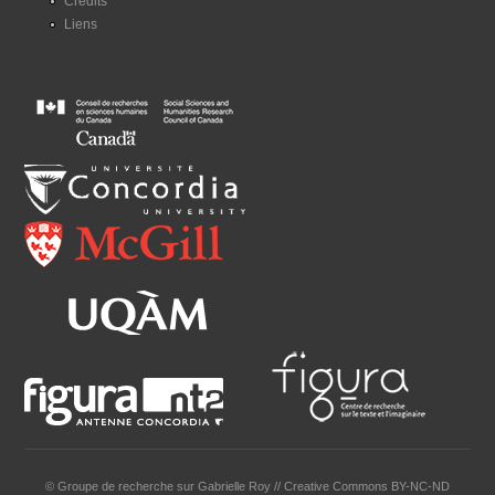
Crédits
Liens
© Groupe de recherche sur Gabrielle Roy // Creative Commons BY-NC-ND