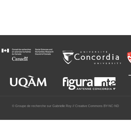
© Groupe de recherche sur Gabrielle Roy // Creative Commons BY-NC-ND