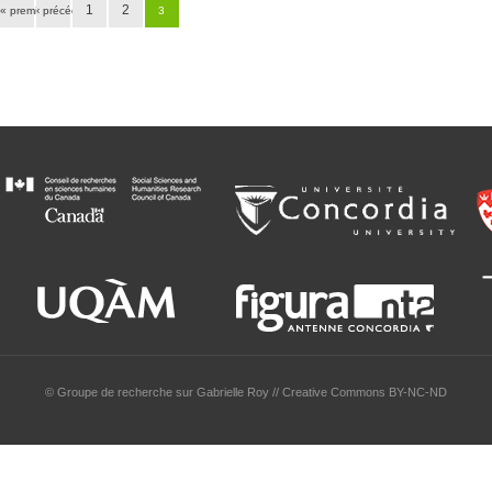
1
2
« premier
‹ précédent
3
© Groupe de recherche sur Gabrielle Roy // Creative Commons BY-NC-ND