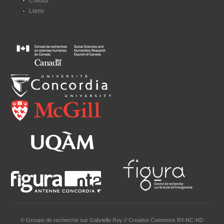
Crédits
Liens
© Groupe de recherche sur Gabrielle Roy // Creative Commons BY-NC-ND