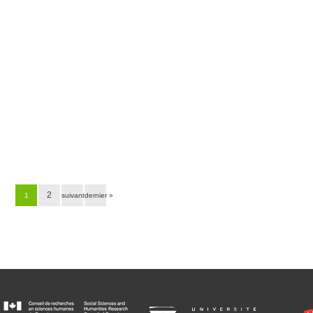
2
1
suivant ›
dernier »