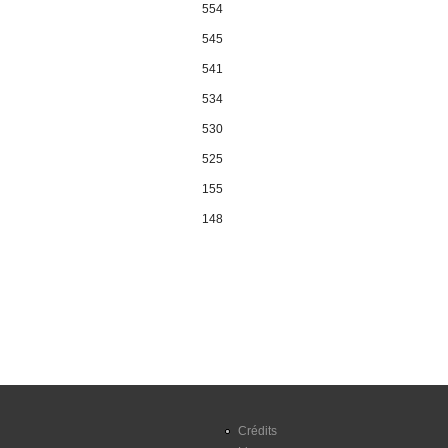
554
545
541
534
530
525
155
148
Pages
Crédits