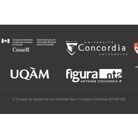
© Groupe de recherche sur Gabrielle Roy // Creative Commons BY-NC-ND