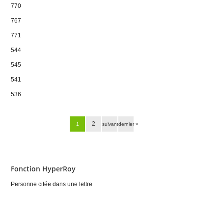
770
767
771
544
545
541
536
Pages
2
1
suivant ›
dernier »
Fonction HyperRoy
Personne citée dans une lettre