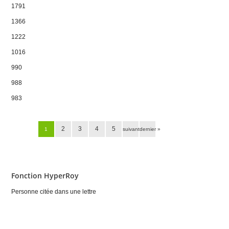
1791
1366
1222
1016
990
988
983
Pages
2
3
4
5
1
suivant ›
dernier »
Fonction HyperRoy
Personne citée dans une lettre