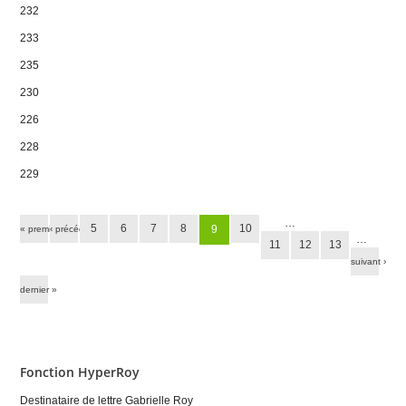
232
233
235
230
226
228
229
Pages
…
5
6
7
8
10
9
« premier
‹ précédent
…
11
12
13
suivant ›
dernier »
Fonction HyperRoy
Destinataire de lettre Gabrielle Roy