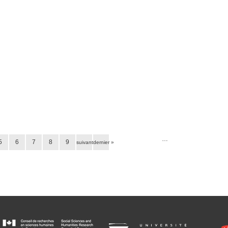
…
5
6
7
8
9
suivant ›
dernier »