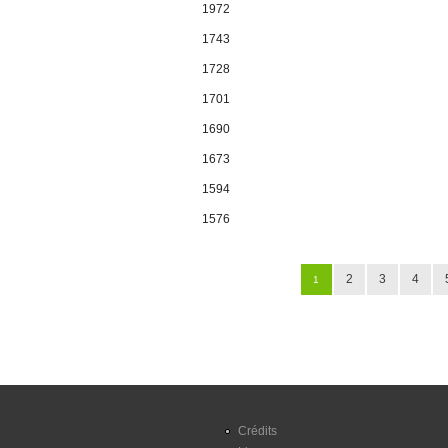
1972
1743
1728
1701
1690
1673
1594
1576
Pages
2
3
4
1
Crédits