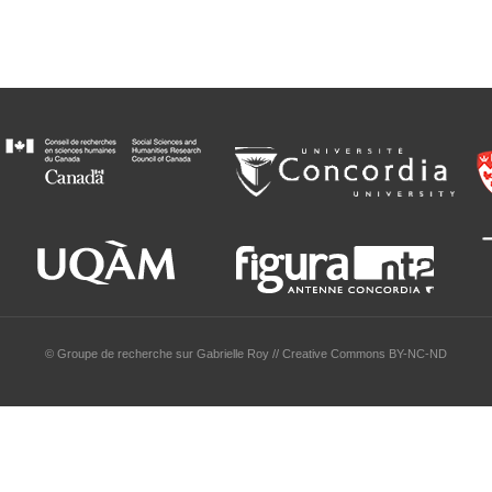
© Groupe de recherche sur Gabrielle Roy // Creative Commons BY-NC-ND