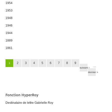
1954
1953
1948
1946
1944
1889
1861
Pages
2
3
4
5
6
7
8
9
1
…
suivant ›
dernier »
Fonction HyperRoy
Destinataire de lettre Gabrielle Roy