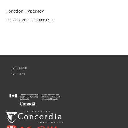
Fonction HyperRoy
Personne citée dans une lettre
Crédits
Liens