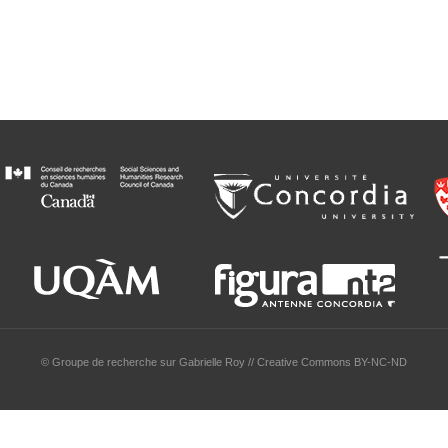
© Groupe de recherche sur Gabrielle Roy // Creative Commons BY-NC-ND