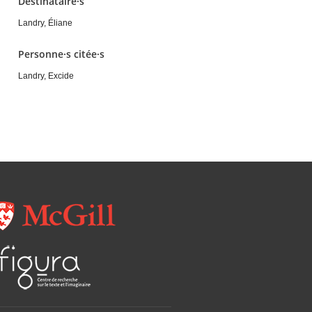
Destinataire·s
Landry, Éliane
Personne·s citée·s
Landry, Excide