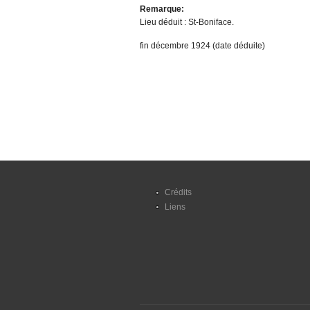
Remarque:
Lieu déduit : St-Boniface.
fin décembre 1924 (date déduite)
Crédits
Liens