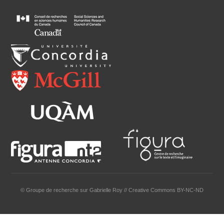
© Groupe de recherche sur Gabrielle Roy // Creative Commons BY-NC-ND