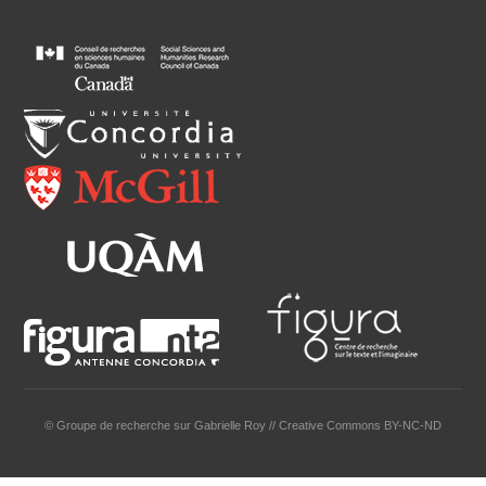
© Groupe de recherche sur Gabrielle Roy // Creative Commons BY-NC-ND