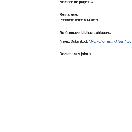
Nombre de pages:
4
Remarque:
Première lettre à Marcel.
Référence·s bibliographique·s:
Anon.
. Submitted.
"Mon cher grand fou.." Le
Document·s joint·s: