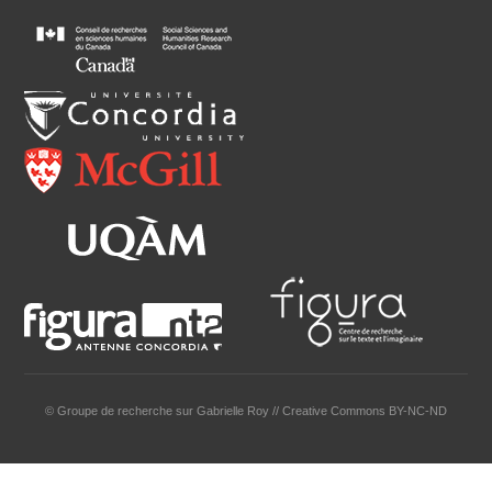
© Groupe de recherche sur Gabrielle Roy // Creative Commons BY-NC-ND