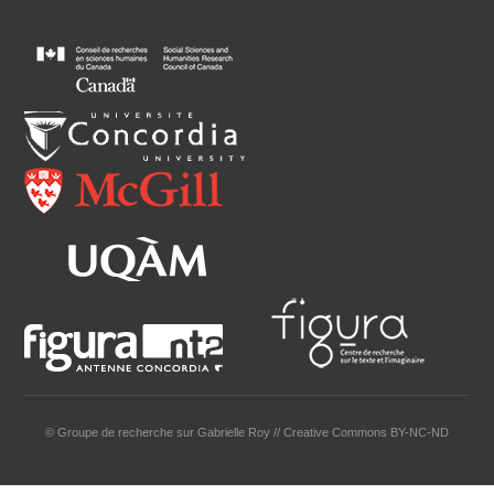
© Groupe de recherche sur Gabrielle Roy // Creative Commons BY-NC-ND