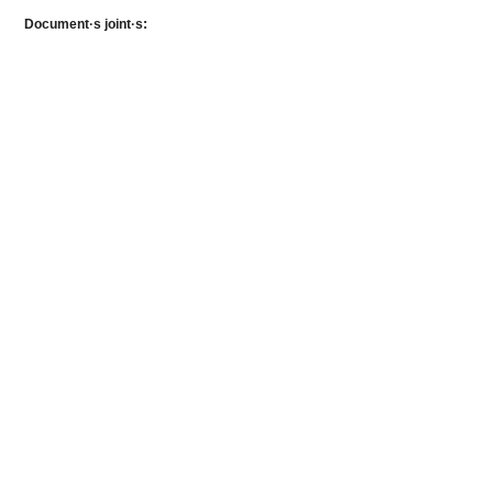
Document·s joint·s: