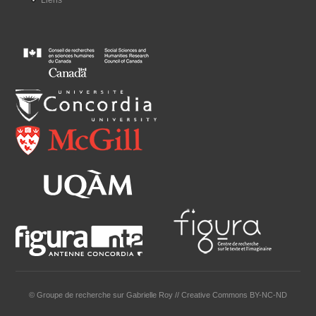
© Groupe de recherche sur Gabrielle Roy // Creative Commons BY-NC-ND