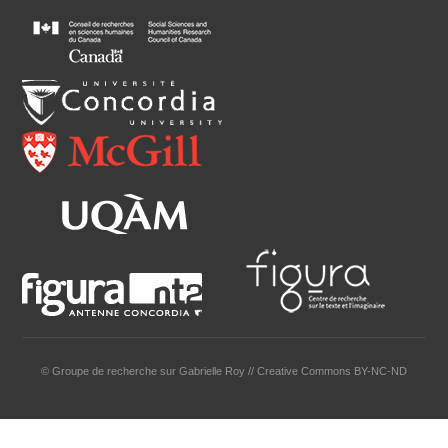
© Groupe de recherche sur Gabrielle Roy // Creative Commons BY-NC-ND