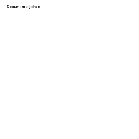
Document·s joint·s: