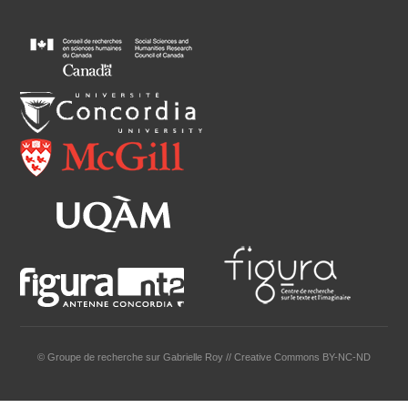
© Groupe de recherche sur Gabrielle Roy // Creative Commons BY-NC-ND