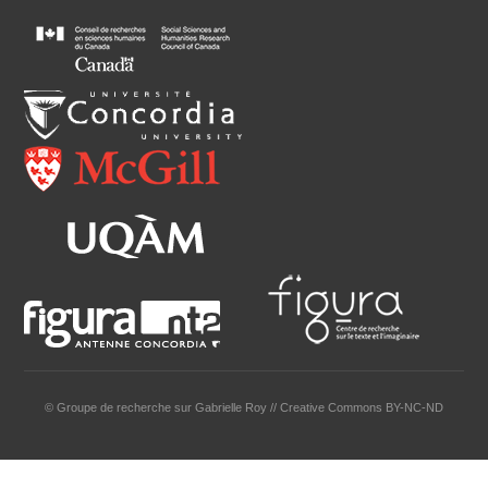
© Groupe de recherche sur Gabrielle Roy // Creative Commons BY-NC-ND