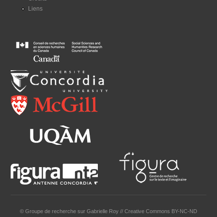
Liens
© Groupe de recherche sur Gabrielle Roy // Creative Commons BY-NC-ND