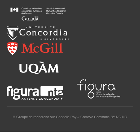
© Groupe de recherche sur Gabrielle Roy // Creative Commons BY-NC-ND