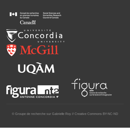
© Groupe de recherche sur Gabrielle Roy // Creative Commons BY-NC-ND