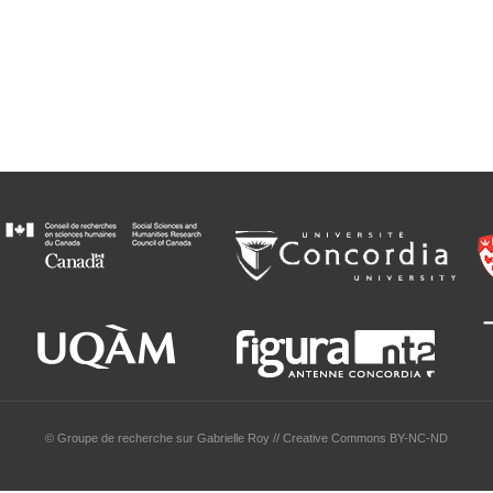
© Groupe de recherche sur Gabrielle Roy // Creative Commons BY-NC-ND