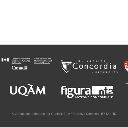
© Groupe de recherche sur Gabrielle Roy // Creative Commons BY-NC-ND