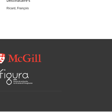
Destinataire·s
Ricard, François