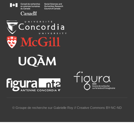
© Groupe de recherche sur Gabrielle Roy // Creative Commons BY-NC-ND