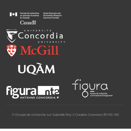
© Groupe de recherche sur Gabrielle Roy // Creative Commons BY-NC-ND