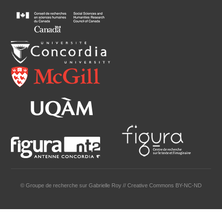
© Groupe de recherche sur Gabrielle Roy // Creative Commons BY-NC-ND