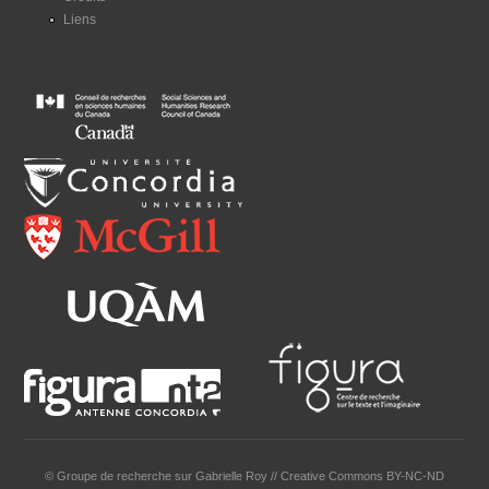
Liens
© Groupe de recherche sur Gabrielle Roy // Creative Commons BY-NC-ND