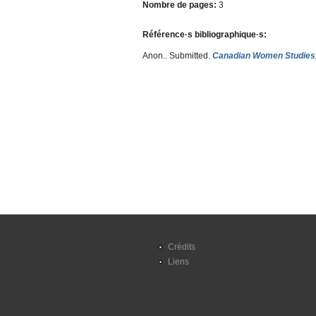
Nombre de pages:
3
Référence·s bibliographique·s:
Anon.
. Submitted.
Canadian Women Studies, F
Crédits
Liens