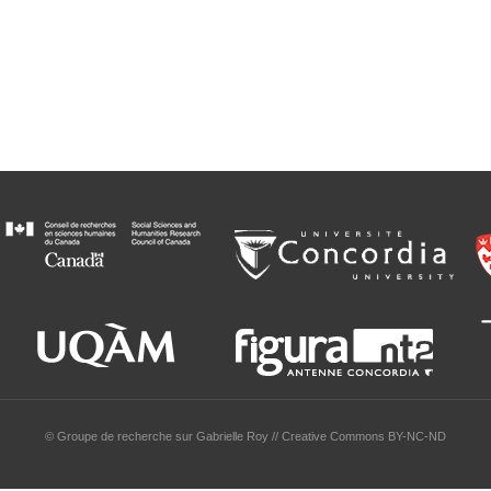
© Groupe de recherche sur Gabrielle Roy // Creative Commons BY-NC-ND