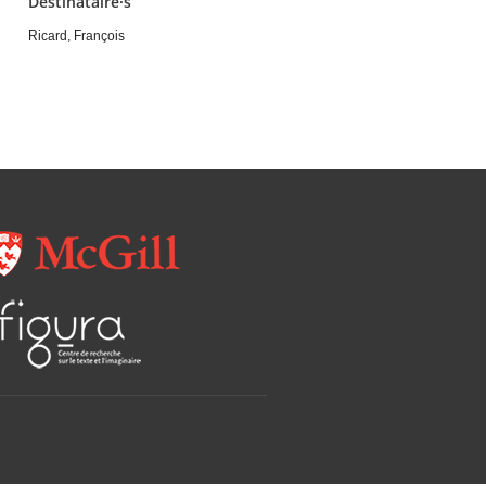
Destinataire·s
Ricard, François