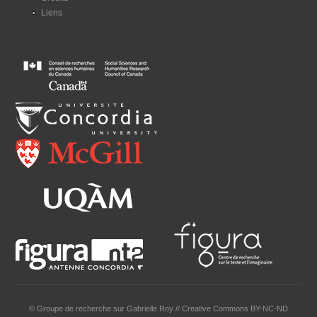
Liens
© Groupe de recherche sur Gabrielle Roy // Creative Commons BY-NC-ND