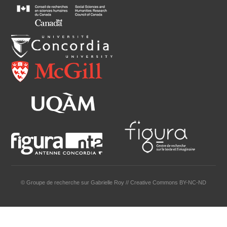
© Groupe de recherche sur Gabrielle Roy // Creative Commons BY-NC-ND