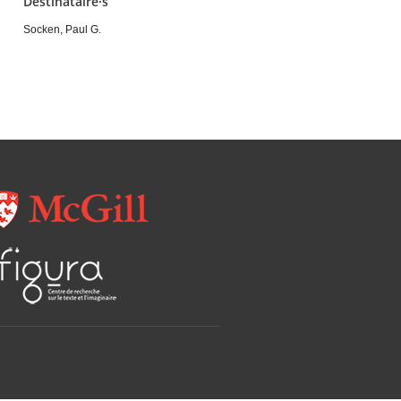
Destinataire·s
Socken, Paul G.