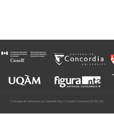
© Groupe de recherche sur Gabrielle Roy // Creative Commons BY-NC-ND