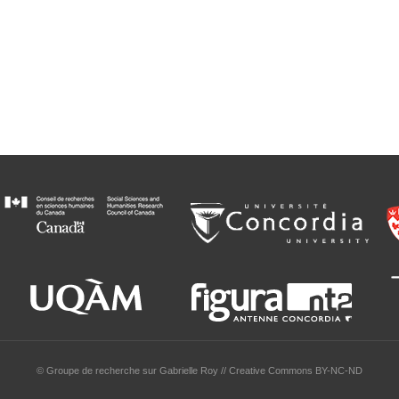
© Groupe de recherche sur Gabrielle Roy // Creative Commons BY-NC-ND