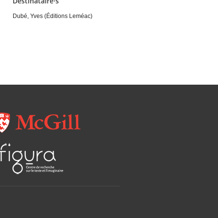
Destinataire·s
Dubé, Yves (Éditions Leméac)