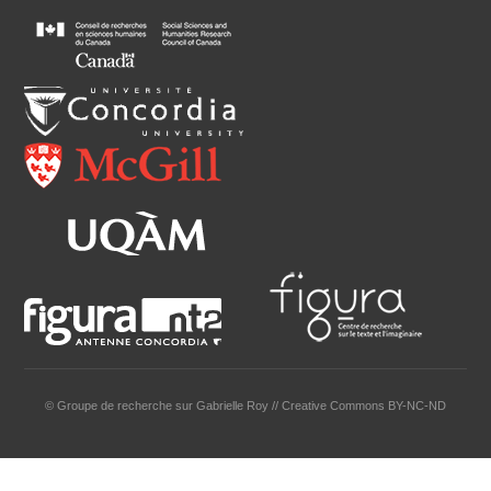
© Groupe de recherche sur Gabrielle Roy // Creative Commons BY-NC-ND