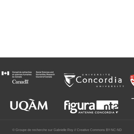
© Groupe de recherche sur Gabrielle Roy // Creative Commons BY-NC-ND