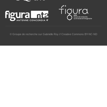
© Groupe de recherche sur Gabrielle Roy // Creative Commons BY-NC-ND