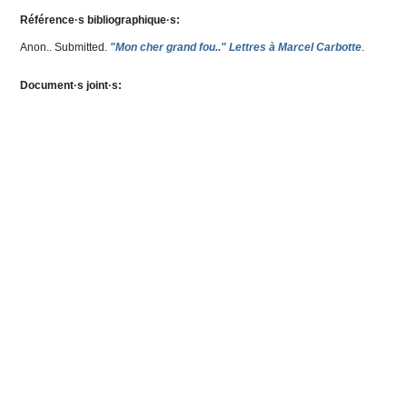
Référence·s bibliographique·s:
Anon.
. Submitted.
"Mon cher grand fou.." Lettres à Marcel Carbotte
.
Document·s joint·s: