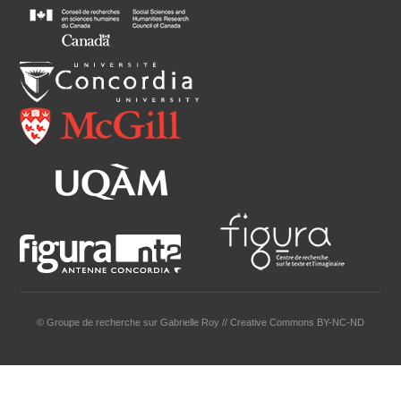
© Groupe de recherche sur Gabrielle Roy // Creative Commons BY-NC-ND