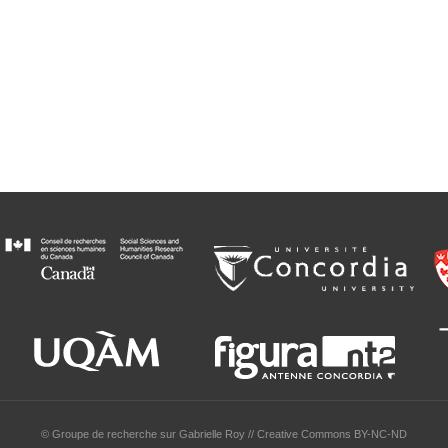
© Groupe de recherche sur Gabrielle Roy // Creative Commons BY-NC-ND