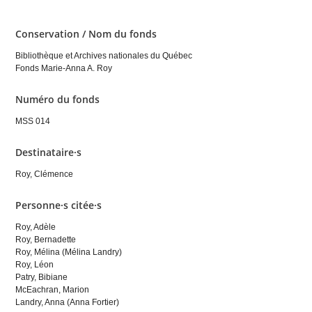
Conservation / Nom du fonds
Bibliothèque et Archives nationales du Québec
Fonds Marie-Anna A. Roy
Numéro du fonds
MSS 014
Destinataire·s
Roy, Clémence
Personne·s citée·s
Roy, Adèle
Roy, Bernadette
Roy, Mélina (Mélina Landry)
Roy, Léon
Patry, Bibiane
McEachran, Marion
Landry, Anna (Anna Fortier)